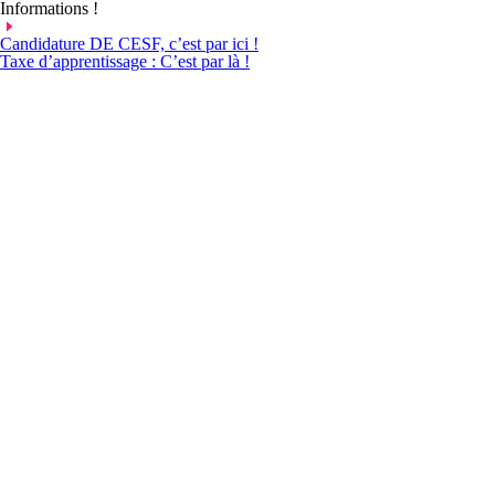
Aller
Informations !
au
contenu
Candidature DE CESF, c’est par ici !
Taxe d’apprentissage : C’est par là !