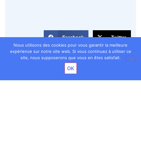
Facebook
Twitter
Nous utilisons des cookies pour vous garantir la meilleure
expérience sur notre site web. Si vous continuez à utiliser ce
LinkedIn
Email
site, nous supposerons que vous en êtes satisfait.
OK