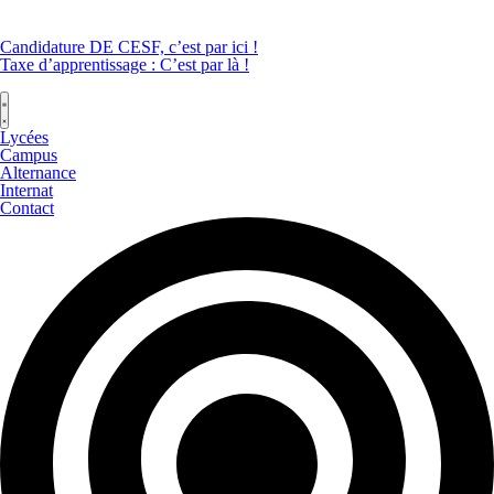
Candidature DE CESF, c’est par ici !
Taxe d’apprentissage : C’est par là !
Lycées
Campus
Alternance
Internat
Contact