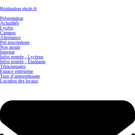
Réalisation ekole.fr
Présentation
Actualités
Lycées
Campus
Alternance
Pré-inscriptions
Nos atouts
Internat
Infos rentrée - Lycéens
Infos rentrée - Étudiants
Témoignages
Espace entreprise
Taxe d’apprentissage
Location des locaux