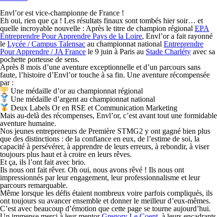
Envl’or est vice-championne de France !
Eh oui, rien que ça ! Les résultats finaux sont tombés hier soir… et
quelle incroyable nouvelle : Après le titre de champion régional
EPA
Entreprendre Pour Apprendre Pays de la Loire
, Envl’or a fait rayonné
le
Lycée / Campus Talensac
au championnat national
Entreprendre
Pour Apprendre / JA France
le 9 juin à Paris au
Stade Charléty
avec sa
pochette porteuse de sens.
Après 8 mois d’une aventure exceptionnelle et d’un parcours sans
faute, l’histoire d’Envl’or touche à sa fin. Une aventure récompensée
par :
Une médaille d’or au championnat régional
Une médaille d’argent au championnat national
Deux Labels Or en RSE et Communication Marketing
Mais au-delà des récompenses, Envl’or, c’est avant tout une formidable
aventure humaine.
Nos jeunes entrepreneurs de Première STMG2 y ont gagné bien plus
que des distinctions : de la confiance en eux, de l’estime de soi, la
capacité à persévérer, à apprendre de leurs erreurs, à rebondir, à viser
toujours plus haut et à croire en leurs rêves.
Et ça, ils l’ont fait avec brio.
Ils nous ont fait rêver. Oh oui, nous avons rêvé ! Ils nous ont
impressionnés par leur engagement, leur professionnalisme et leur
parcours remarquable.
Même lorsque les défis étaient nombreux voire parfois compliqués, ils
ont toujours su avancer ensemble et donner le meilleur d’eux-mêmes.
C’est avec beaucoup d’émotion que cette page se tourne aujourd’hui.
Un immense merci à leur mentor
Gregory Le Coent
, à leurs encadrants