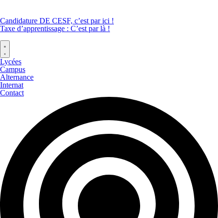
Candidature DE CESF, c’est par ici !
Taxe d’apprentissage : C’est par là !
Lycées
Campus
Alternance
Internat
Contact