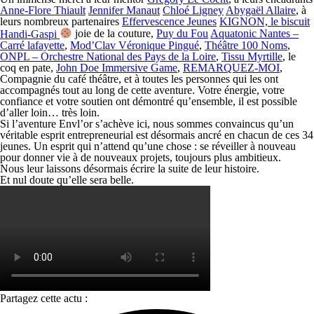
Anne-Flore Thiault
Jennifer Manaut
Chloé Ligney
Abygaël Allaire
, à
leurs nombreux partenaires
Effervescence Jeunes
KIGNON, le biscuit
Handi-Gaspi
joie de la couture,
Puy du Fou
Aquatonic Nantes –
Carré lafayette
,
Mod’Clav Véronique Pingué
,
Théâtre 100 Noms
,
ONPL – Orchestre National des Pays de la Loire
,
Tissu Myrtille
, le
coq en pate,
John Doe Immersive Game
,
REMARQUEZ-MOI
,
Compagnie du café théâtre, et à toutes les personnes qui les ont
accompagnés tout au long de cette aventure. Votre énergie, votre
confiance et votre soutien ont démontré qu’ensemble, il est possible
d’aller loin… très loin.
Si l’aventure Envl’or s’achève ici, nous sommes convaincus qu’un
véritable esprit entrepreneurial est désormais ancré en chacun de ces 34
jeunes. Un esprit qui n’attend qu’une chose : se réveiller à nouveau
pour donner vie à de nouveaux projets, toujours plus ambitieux.
Nous leur laissons désormais écrire la suite de leur histoire.
Et nul doute qu’elle sera belle.
Partagez cette actu :