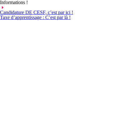
Aller
Informations !
au
contenu
Candidature DE CESF, c’est par ici !
Taxe d’apprentissage : C’est par là !